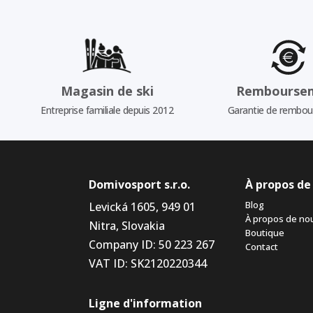
Magasin de ski
Rembourse
Entreprise familiale depuis 2012
Garantie de rembo
Domivosport s.r.o.
À propos de
Blog
Levická 1605, 949 01
À propos de no
Nitra, Slovakia
Boutique
Company ID: 50 223 267
Contact
VAT ID: SK2120220344
Ligne d'information