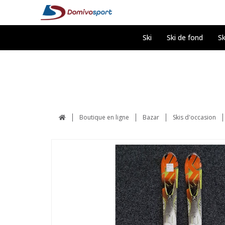
Ski
Ski de fond
Sk
Boutique en ligne
Bazar
Skis d'occasion