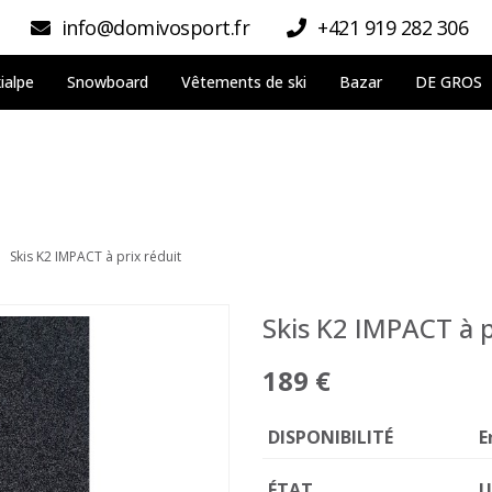
info@domivosport.fr
+421 919 282 306
ialpe
Snowboard
Vêtements de ski
Bazar
DE GROS
Skis K2 IMPACT à prix réduit
Skis K2 IMPACT à p
189 €
DISPONIBILITÉ
E
ÉTAT
U