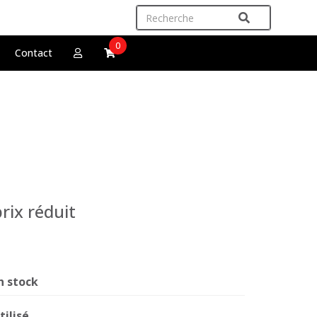
0
Contact
rix réduit
n stock
tilisé