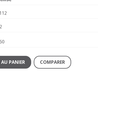
112
2
60
 AU PANIER
COMPARER