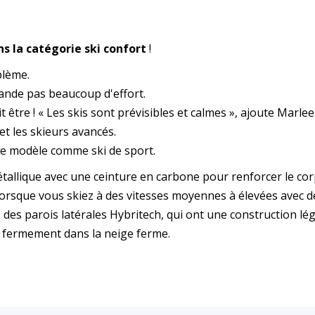
ns la catégorie ski confort
!
blème.
mande pas beaucoup d'effort.
être ! « Les skis sont prévisibles et calmes », ajoute Marlee
et les skieurs avancés.
 ce modèle comme ski de sport.
étallique avec une ceinture en carbone pour renforcer le corp
le lorsque vous skiez à des vitesses moyennes à élevées avec
 des parois latérales Hybritech, qui ont une construction lé
r fermement dans la neige ferme.