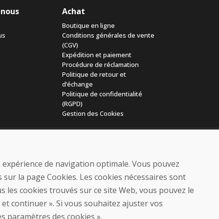
 nous
Achat
Boutique en ligne
us
Conditions générales de vente
(CGV)
Expédition et paiement
Procédure de réclamation
Politique de retour et
d’échange
Politique de confidentialité
(RGPD)
Gestion des Cookies
ne expérience de navigation optimale. Vous pouvez
 sur la page Cookies. Les cookies nécessaires sont
s les cookies trouvés sur ce site Web, vous pouvez le
© DOMIVOSPORT 2026, tous droits réservés
 et continuer ». Si vous souhaitez ajuster vos
DUFEKSOFT
-
création de site internet
,
création de boutique en ligne
es paramètres des cookies ».