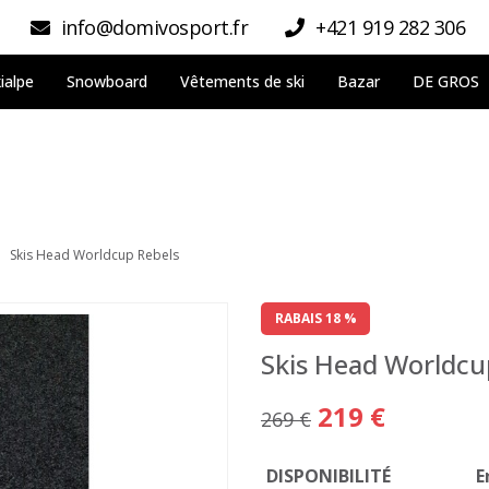
info@domivosport.fr
+421 919 282 306
ialpe
Snowboard
Vêtements de ski
Bazar
DE GROS
Skis Head Worldcup Rebels
RABAIS 18 %
Skis Head Worldcu
219 €
269 €
DISPONIBILITÉ
E