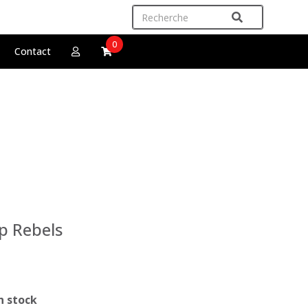
0
Contact
p Rebels
n stock