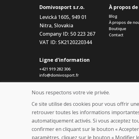
Domivosport s.r.o.
À propos de
Blog
Levická 1605, 949 01
À propos de no
Nitra, Slovakia
Boutique
Company ID: 50 223 267
Contact
VAT ID: SK2120220344
Ligne d'information
+421 919 282 306
info@domivosport.fr
Nous respectons votre vie privée.
Ce site utilise des cookies pour vous offrir u
retrouver toutes les informations importantes
automatiquement activés. Si vous acceptez tou
confirmer en cliquant sur le bouton « Accepter
paramètres, cliquez sur le bouton « Modifier l