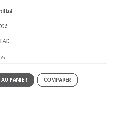
tilisé
096
EAD
65
 AU PANIER
COMPARER