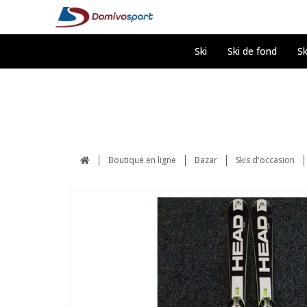
Ski
Ski de fond
Sk
Boutique en ligne
Bazar
Skis d'occasion