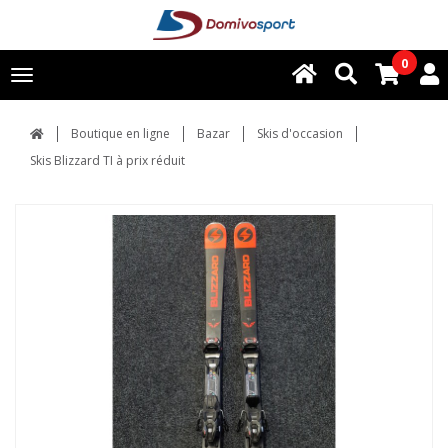
0
Toggle
navigation
Boutique en ligne
Bazar
Skis d'occasion
Skis Blizzard TI à prix réduit