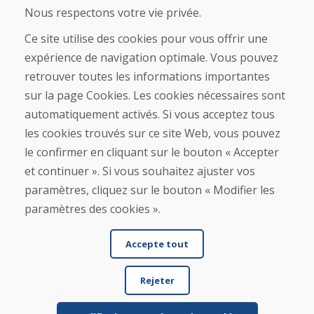
À propos de nous
Nous respectons votre vie privée.
Boutique
Contact
Ce site utilise des cookies pour vous offrir une
expérience de navigation optimale. Vous pouvez
Achat
retrouver toutes les informations importantes
Boutique en ligne
sur la page Cookies. Les cookies nécessaires sont
Conditions générales de vente (CGV)
automatiquement activés. Si vous acceptez tous
Expédition et paiement
les cookies trouvés sur ce site Web, vous pouvez
Procédure de réclamation
Politique de retour et d’échange
le confirmer en cliquant sur le bouton « Accepter
Politique de confidentialité (RGPD)
et continuer ». Si vous souhaitez ajuster vos
Gestion des Cookies
paramètres, cliquez sur le bouton « Modifier les
paramètres des cookies ».
Accepte tout
Rejeter
© DOMIVOSPORT 2026, tous droits réservés
DUFEKSOFT
-
création de site internet
,
création de boutique en ligne