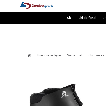
Ski
Ski de fond
Sk
Boutique en ligne
Ski de fond
Chaussures d