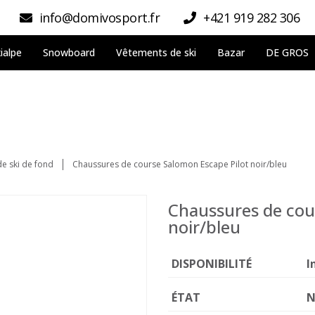
info@domivosport.fr
+421 919 282 306
ialpe
Snowboard
Vêtements de ski
Bazar
DE GROS
e ski de fond
Chaussures de course Salomon Escape Pilot noir/bleu
Chaussures de cou
noir/bleu
DISPONIBILITÉ
I
ÉTAT
N