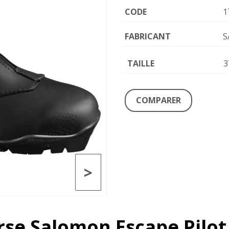
CODE
1
FABRICANT
S
TAILLE
3
COMPARER
>
rse Salomon Escape Pilot