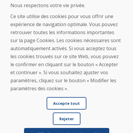
À propos de nous
Nous respectons votre vie privée.
Boutique
Contact
Ce site utilise des cookies pour vous offrir une
expérience de navigation optimale. Vous pouvez
Achat
retrouver toutes les informations importantes
Boutique en ligne
sur la page Cookies. Les cookies nécessaires sont
Conditions générales de vente (CGV)
automatiquement activés. Si vous acceptez tous
Expédition et paiement
les cookies trouvés sur ce site Web, vous pouvez
Procédure de réclamation
Politique de retour et d’échange
le confirmer en cliquant sur le bouton « Accepter
Politique de confidentialité (RGPD)
et continuer ». Si vous souhaitez ajuster vos
Gestion des Cookies
paramètres, cliquez sur le bouton « Modifier les
paramètres des cookies ».
Accepte tout
Rejeter
© DOMIVOSPORT 2026, tous droits réservés
DUFEKSOFT
-
création de site internet
,
création de boutique en ligne