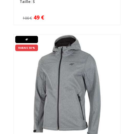
Taille: S
49 €
100 €
4F
RABAIS 50 %