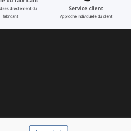
ie du fabricant
Service client
ises directement du
fabricant
Approche individuelle du client