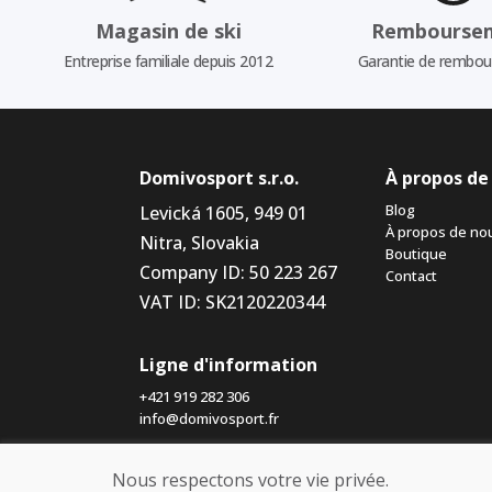
Magasin de ski
Rembourse
Entreprise familiale depuis 2012
Garantie de rembo
Domivosport s.r.o.
À propos de
Blog
Levická 1605, 949 01
À propos de no
Nitra, Slovakia
Boutique
Company ID: 50 223 267
Contact
VAT ID: SK2120220344
Ligne d'information
+421 919 282 306
info@domivosport.fr
Nous respectons votre vie privée.