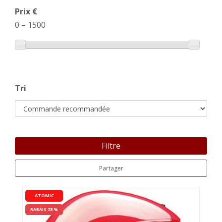
Prix €
0
–
1500
Tri
Filtre
Partager
ATOMIC
RABAIS 28 %