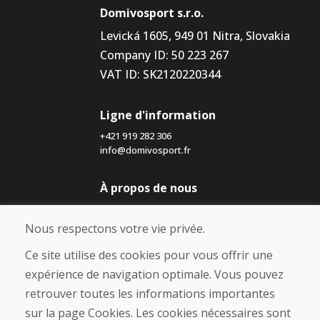
Domivosport s.r.o.
Levická 1605, 949 01 Nitra, Slovakia
Company ID: 50 223 267
VAT ID: SK2120220344
Ligne d'information
+421 919 282 306
info@domivosport.fr
À propos de nous
Blog
À propos de nous
Nous respectons votre vie privée.
Boutique
Contact
Ce site utilise des cookies pour vous offrir une
expérience de navigation optimale. Vous pouvez
Achat
retrouver toutes les informations importantes
Boutique en ligne
sur la page Cookies. Les cookies nécessaires sont