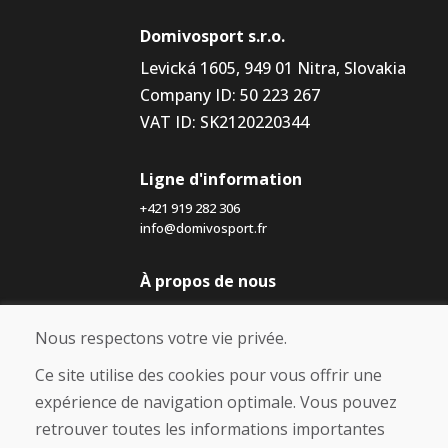
Domivosport s.r.o.
Levická 1605, 949 01 Nitra, Slovakia
Company ID: 50 223 267
VAT ID: SK2120220344
Ligne d'information
+421 919 282 306
info@domivosport.fr
À propos de nous
Blog
À propos de nous
Nous respectons votre vie privée.
Boutique
Contact
Ce site utilise des cookies pour vous offrir une
expérience de navigation optimale. Vous pouvez
Achat
retrouver toutes les informations importantes