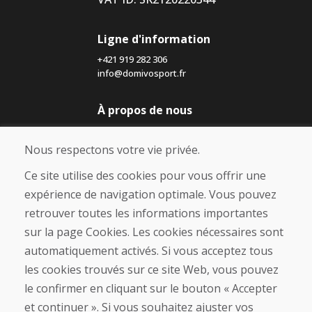
Ligne d'information
+421 919 282 306
info@domivosport.fr
À propos de nous
Blog
À propos de nous
Nous respectons votre vie privée.
Boutique
Contact
Ce site utilise des cookies pour vous offrir une
expérience de navigation optimale. Vous pouvez
Achat
retrouver toutes les informations importantes
Boutique en ligne
sur la page Cookies. Les cookies nécessaires sont
Conditions générales de vente (CGV)
automatiquement activés. Si vous acceptez tous
Expédition et paiement
les cookies trouvés sur ce site Web, vous pouvez
Procédure de réclamation
Politique de retour et d’échange
le confirmer en cliquant sur le bouton « Accepter
Politique de confidentialité (RGPD)
et continuer ». Si vous souhaitez ajuster vos