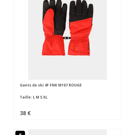
Gants de ski 4F FNK M167 ROUGE
Taille:
L
M
S
XL
38 €
4F