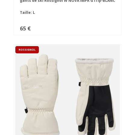
gants de ski Rossignol W NOVA IMPR G iTip-BLANC
Taille: L
65 €
ROSSIGNOL