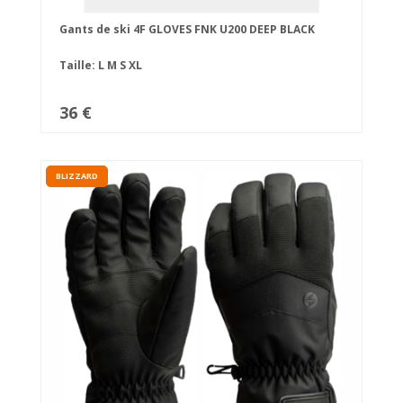
Gants de ski 4F GLOVES FNK U200 DEEP BLACK
Taille:
L
M
S
XL
36 €
BLIZZARD