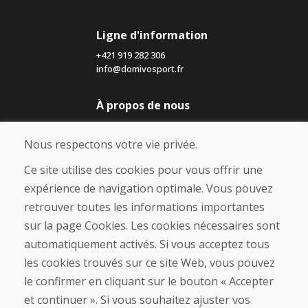
Ligne d'information
+421 919 282 306
info@domivosport.fr
À propos de nous
Blog
À propos de nous
Nous respectons votre vie privée.
Boutique
Contact
Ce site utilise des cookies pour vous offrir une
expérience de navigation optimale. Vous pouvez
Achat
retrouver toutes les informations importantes
Boutique en ligne
sur la page Cookies. Les cookies nécessaires sont
Conditions générales de vente (CGV)
automatiquement activés. Si vous acceptez tous
Expédition et paiement
les cookies trouvés sur ce site Web, vous pouvez
Procédure de réclamation
Politique de retour et d’échange
le confirmer en cliquant sur le bouton « Accepter
Politique de confidentialité (RGPD)
et continuer ». Si vous souhaitez ajuster vos
Gestion des Cookies