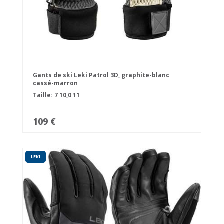
Gants de ski Leki Patrol 3D, graphite-blanc
cassé-marron
Taille:
7
10,0
11
109 €
LEKI