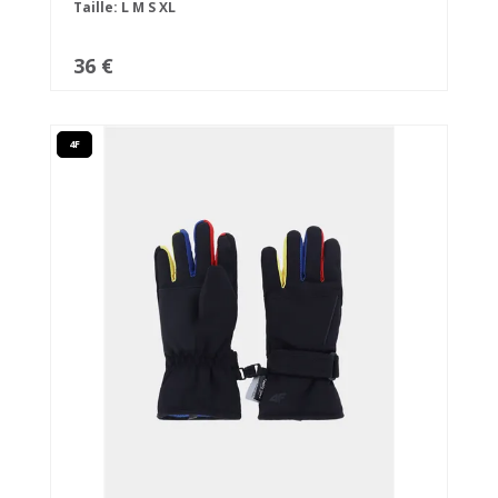
Taille:
L
M
S
XL
36 €
4F