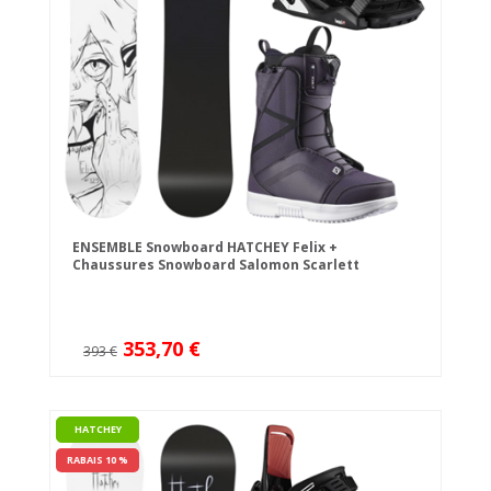
ENSEMBLE Snowboard HATCHEY Felix +
Chaussures Snowboard Salomon Scarlett
nightshade + Fixations Head P JR
353,70 €
393 €
HATCHEY
RABAIS 10 %