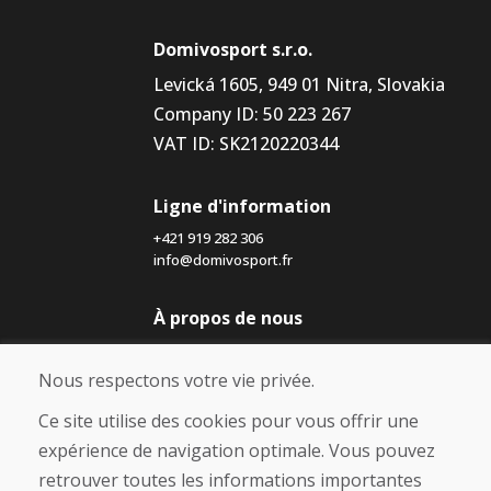
Domivosport s.r.o.
Levická 1605, 949 01 Nitra, Slovakia
Company ID: 50 223 267
VAT ID: SK2120220344
Ligne d'information
+421 919 282 306
info@domivosport.fr
À propos de nous
Blog
À propos de nous
Nous respectons votre vie privée.
Boutique
Contact
Ce site utilise des cookies pour vous offrir une
expérience de navigation optimale. Vous pouvez
Achat
retrouver toutes les informations importantes