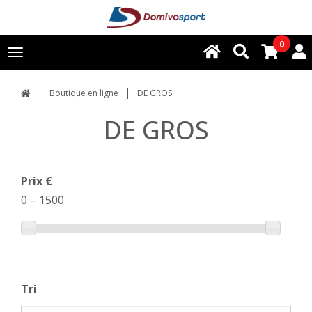
0
Toggle
navigation
Boutique en ligne
DE GROS
DE GROS
Prix €
0
–
1500
Tri