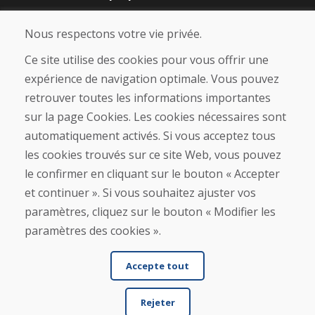
Blog
À propos de nous
Nous respectons votre vie privée.
Boutique
Contact
Ce site utilise des cookies pour vous offrir une
expérience de navigation optimale. Vous pouvez
Achat
retrouver toutes les informations importantes
Boutique en ligne
sur la page Cookies. Les cookies nécessaires sont
Conditions générales de vente (CGV)
automatiquement activés. Si vous acceptez tous
Expédition et paiement
les cookies trouvés sur ce site Web, vous pouvez
Procédure de réclamation
Politique de retour et d’échange
le confirmer en cliquant sur le bouton « Accepter
Politique de confidentialité (RGPD)
et continuer ». Si vous souhaitez ajuster vos
Gestion des Cookies
paramètres, cliquez sur le bouton « Modifier les
paramètres des cookies ».
Accepte tout
Rejeter