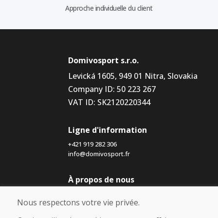
Approche individuelle du client
Domivosport s.r.o.
Levická 1605, 949 01 Nitra, Slovakia
Company ID: 50 223 267
VAT ID: SK2120220344
Ligne d'information
+421 919 282 306
info@domivosport.fr
À propos de nous
Blog
Nous respectons votre vie privée.
À propos de nous
Boutique