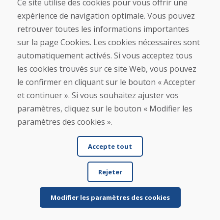
Ce site utilise des cookies pour vous offrir une
Contact
expérience de navigation optimale. Vous pouvez
retrouver toutes les informations importantes
Achat
sur la page Cookies. Les cookies nécessaires sont
Boutique en ligne
automatiquement activés. Si vous acceptez tous
Conditions générales de vente (CGV)
Expédition et paiement
les cookies trouvés sur ce site Web, vous pouvez
Procédure de réclamation
le confirmer en cliquant sur le bouton « Accepter
Politique de retour et d’échange
et continuer ». Si vous souhaitez ajuster vos
Politique de confidentialité (RGPD)
Gestion des Cookies
paramètres, cliquez sur le bouton « Modifier les
paramètres des cookies ».
Accepte tout
Rejeter
© DOMIVOSPORT 2026, tous droits réservés
Modifier les paramètres des cookies
DUFEKSOFT
-
création de site internet
,
création de boutique en ligne